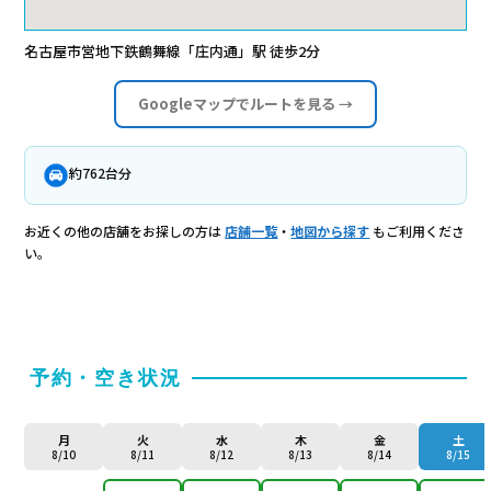
名古屋市営地下鉄鶴舞線「庄内通」駅 徒歩2分
Googleマップでルートを見る →
約762台分
お近くの他の店舗をお探しの方は
店舗一覧
・
地図から探す
もご利用くださ
い。
予約・空き状況
月
火
水
木
金
土
8/10
8/11
8/12
8/13
8/14
8/15