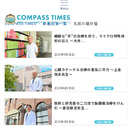
Menu
COMPASS TIMES
新着記事一覧
名医の羅針盤
繊細な”手”の治療を担う、マイクロ特殊技
店舗一覧
術の巨人 〜大井...
2023年9月28日
名医の羅針盤
心臓カテーテル治療の普及に尽力 〜土金
悦夫先生〜
2023年6月30日
名医の羅針盤
医師と研究者の二刀流で脳腫瘍治療をけん
引 〜夏目敦至先生...
2023年3月30日
名医の羅針盤