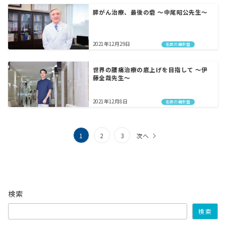
膵がん治療、最後の砦 〜中尾昭公先生〜
2021年12月29日
名医の羅針盤
世界の腰痛治療の底上げを目指して 〜伊
藤全哉先生〜
2021年12月8日
名医の羅針盤
投
1
2
3
次へ
稿
の
ペ
検索
ー
検索
ジ