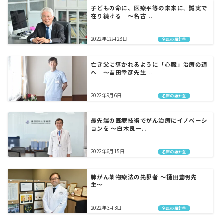
子どもの命に、医療平等の未来に、誠実で
在り続ける ～名古...
2022年12月28日
名医の羅針盤
亡き父に導かれるように「心臓」治療の道
へ 〜吉田幸彦先生...
2022年9月6日
名医の羅針盤
最先端の医療技術でがん治療にイノベーシ
ョンを 〜白木良一...
2022年6月15日
名医の羅針盤
肺がん薬物療法の先駆者 〜樋田豊明先
生〜
2022年3月3日
名医の羅針盤