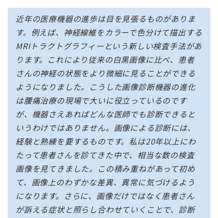
近年の医療機器の進歩は目を見張るものがありま
す。例えば、神経線維をカラーで色分けて描出する
MRIトラクトグラフィーという新しい検査手法があ
ります。これにより従来の白黒画像に比べ、患者
さんの神経の状態をより微細に見ることができる
ようになりました。こうした画像診断機器の進化
は腰痛治療の現場で大いに役立っているのです
が、機器さえあればどんな医師でも診断できると
いうわけではありません。画像による診断には、
経験と熟練を要するものです。私は20年以上にわ
たって患者さんを診てきた中で、相当な数の検査
画像を見てきました。この積み重ねがあって初め
て、画像上のわずかな差異、異常に気づけるよう
になります。さらに、画像だけではなく患者さん
が訴える症状と照らし合わせていくことで、診断