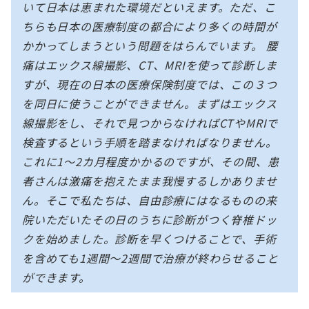
いて日本は恵まれた環境だといえます。ただ、こ
ちらも日本の医療制度の都合により多くの時間が
かかってしまうという問題をはらんでいます。 腰
痛はエックス線撮影、CT、MRIを使って診断しま
すが、現在の日本の医療保険制度では、この３つ
を同日に使うことができません。まずはエックス
線撮影をし、それで見つからなければCTやMRIで
検査するという手順を踏まなければなりません。
これに1〜2カ月程度かかるのですが、その間、患
者さんは激痛を抱えたまま我慢するしかありませ
ん。そこで私たちは、自由診療にはなるものの来
院いただいたその日のうちに診断がつく脊椎ドッ
クを始めました。診断を早くつけることで、手術
を含めても1週間〜2週間で治療が終わらせること
ができます。