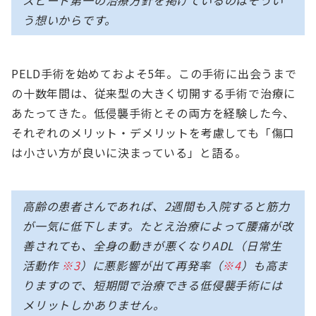
う想いからです。
PELD手術を始めておよそ5年。この手術に出会うまで
の十数年間は、従来型の大きく切開する手術で治療に
あたってきた。低侵襲手術とその両方を経験した今、
それぞれのメリット・デメリットを考慮しても「傷口
は小さい方が良いに決まっている」と語る。
高齢の患者さんであれば、2週間も入院すると筋力
が一気に低下します。たとえ治療によって腰痛が改
善されても、全身の動きが悪くなりADL（日常生
活動作
※3
）に悪影響が出て再発率（
※4
）も高ま
りますので、短期間で治療できる低侵襲手術には
メリットしかありません。