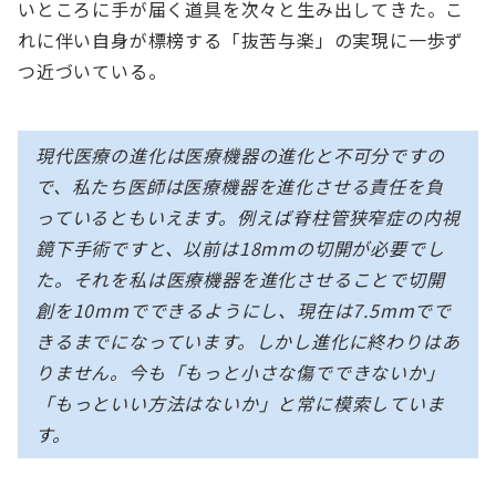
いところに手が届く道具を次々と生み出してきた。こ
れに伴い自身が標榜する「抜苦与楽」の実現に一歩ず
つ近づいている。
現代医療の進化は医療機器の進化と不可分ですの
で、私たち医師は医療機器を進化させる責任を負
っているともいえます。例えば脊柱管狭窄症の内視
鏡下手術ですと、以前は18mmの切開が必要でし
た。それを私は医療機器を進化させることで切開
創を10mmでできるようにし、現在は7.5mmでで
きるまでになっています。しかし進化に終わりはあ
りません。今も「もっと小さな傷でできないか」
「もっといい方法はないか」と常に模索していま
す。