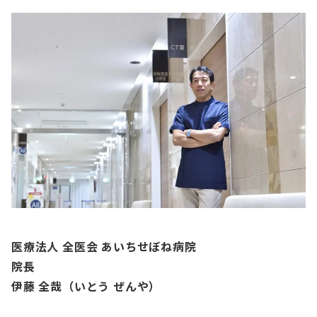
医療法人 全医会 あいちせぼね病院
院長
伊藤 全哉（いとう ぜんや）