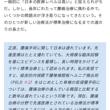
一般的に「日本の医療レベルは高い」と捉えられがち
だ。しかし、長年にわたって腰痛治療に携わる中で、
いくつかの問題点が浮き彫りになってきたという。そ
のひとつが新しい治療法が標準治療になるまでの道の
りの長さだ。
正直、腰痛手術に関して日本は遅れています。先
進医療はたとえ優れていても、大規模な臨床試験
を基にエビデンスを蓄積し、長い時間をかけてよ
うやく標準治療として認められます。私の実感で
すと、経皮的内視鏡下腰椎椎間板ヘルニア摘出術
（PELD
※2
）をはじめとした脊椎の低侵襲手術に
ついては、腰痛治療の進んでいる韓国と比較する
と数年は遅れているという印象です。現在、腰痛
治療の分野で先進医療とされている治療法が標準
治療になるころには、もう次の新しい治療法が出