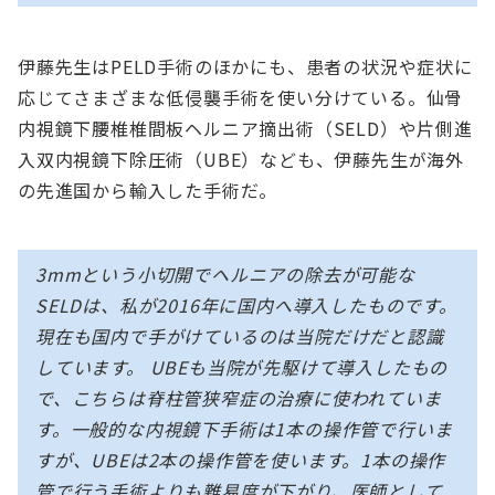
伊藤先生はPELD手術のほかにも、患者の状況や症状に
応じてさまざまな低侵襲手術を使い分けている。仙骨
内視鏡下腰椎椎間板ヘルニア摘出術（SELD）や片側進
入双内視鏡下除圧術（UBE）なども、伊藤先生が海外
の先進国から輸入した手術だ。
3mmという小切開でヘルニアの除去が可能な
SELDは、私が2016年に国内へ導入したものです。
現在も国内で手がけているのは当院だけだと認識
しています。 UBEも当院が先駆けて導入したもの
で、こちらは脊柱管狭窄症の治療に使われていま
す。一般的な内視鏡下手術は1本の操作管で行いま
すが、UBEは2本の操作管を使います。1本の操作
管で行う手術よりも難易度が下がり、医師として