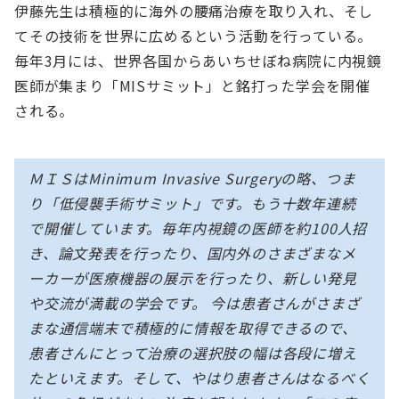
伊藤先生は積極的に海外の腰痛治療を取り入れ、そし
てその技術を世界に広めるという活動を行っている。
毎年3月には、世界各国からあいちせぼね病院に内視鏡
医師が集まり「MISサミット」と銘打った学会を開催
される。
ＭＩＳはMinimum Invasive Surgeryの略、つま
り「低侵襲手術サミット」です。もう十数年連続
で開催しています。毎年内視鏡の医師を約100人招
き、論文発表を行ったり、国内外のさまざまなメ
ーカーが医療機器の展示を行ったり、新しい発見
や交流が満載の学会です。 今は患者さんがさまざ
まな通信端末で積極的に情報を取得できるので、
患者さんにとって治療の選択肢の幅は各段に増え
たといえます。そして、やはり患者さんはなるべく