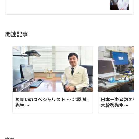
ー
シ
ョ
関連記事
ン
めまいのスペシャリスト ～ 北原 糺
日本一患者数の多
先生 ～
木幹啓先生～