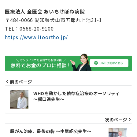
医療法人 全医会 あいちせぼね病院
〒484-0066 愛知県犬山市五郎丸上池31-1
TEL：0568-20-9100
https://www.itoortho.jp/
前のページ
投
WHOを動かした依存症治療のオーソリティ
稿
～樋口進先生～
ナ
ビ
次のページ
ゲ
膵がん治療、最後の砦 〜中尾昭公先生〜