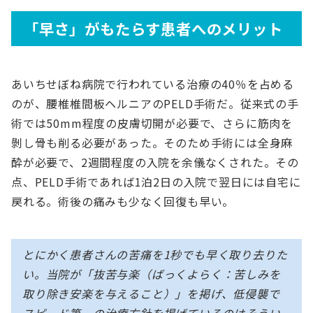
「早さ」がもたらす患者へのメリット
あいちせぼね病院で行われている治療の40％を占める
のが、腰椎椎間板ヘルニアのPELD手術だ。従来式の手
術では50mm程度の皮膚切開が必要で、さらに筋肉を
剝し骨も削る必要があった。そのため手術には全身麻
酔が必要で、2週間程度の入院を余儀なくされた。その
点、PELD手術であれば1泊2日の入院で翌日には自宅に
戻れる。術後の痛みも少なく回復も早い。
とにかく患者さんの苦痛を1秒でも早く取り去りた
い。当院が「抜苦与楽（ばっくよらく：苦しみを
取り除き安楽を与えること）」を掲げ、低侵襲で
スピード第一の治療方針を掲げているのはそうい