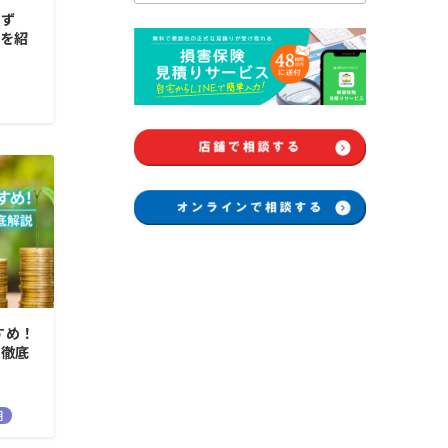
れず
を紹
すめ！
を徹底
用