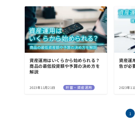
資産運用はいくらから始められる？
資産運
商品の最低投資額や予算の決め方を
告が必
解説
貯蓄・資産運用
2023年11月21日
2023年1
投
1
稿
の