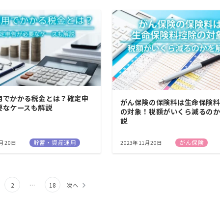
用でかかる税金とは？確定申
がん保険の保険料は生命保険
要なケースも解説
の対象！税額がいくら減るの
説
貯蓄・資産運用
がん保険
1月20日
2023年11月20日
2
…
18
次へ