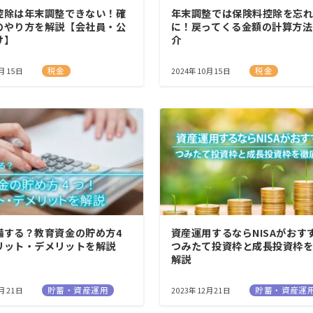
控除は年末調整できない！確
年末調整では保険料控除を忘
のやり方を解説【会社員・公
に！戻ってくる金額の計算方法
け】
介
税金
税金
0月15日
2024年10月15日
備する？教育資金の貯め方4
資産運用するならNISAがおす
リット・デメリットを解説
つみたて投資枠と成長投資枠
解説
貯蓄・資産運用
貯蓄・資産運
2月21日
2023年12月21日