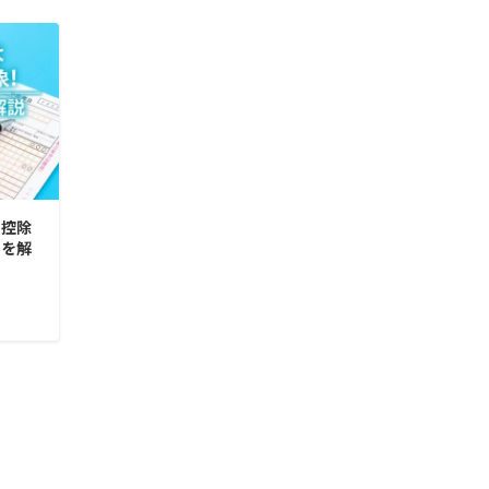
料控除
かを解