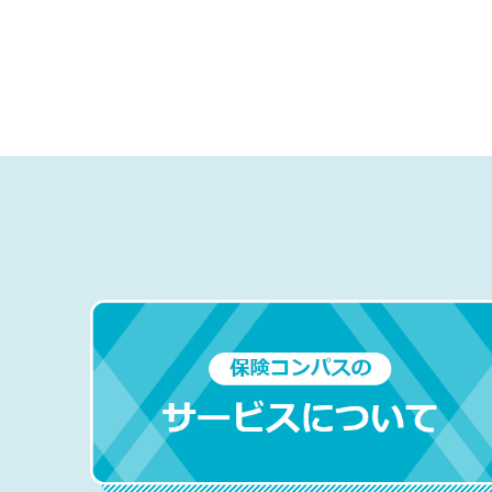
ペ
ー
ジ
送
り