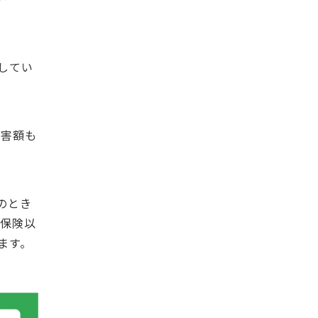
してい
損害額も
のとき
難保険以
ます。