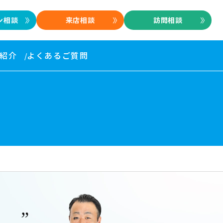
ン相談
来店相談
訪問相談
紹介
よくあるご質問
 ”