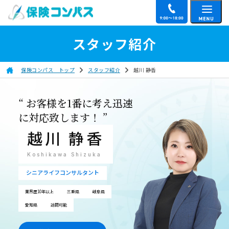
スタッフ紹介
保険コンパス トップ
スタッフ紹介
越川 静香
“ お客様を1番に考え迅速
に対応致します！ ”
越川 静香
Koshikawa Shizuka
シニアライフコンサルタント
業界歴10年以上
三重県
岐阜県
愛知県
訪問可能