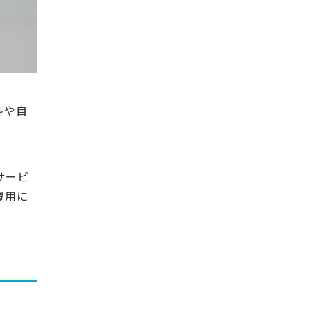
料や自
サービ
費用に