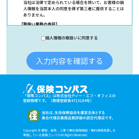
当社は法律で定められている場合を除いて、お客様の個
人情報を当該本人の同意を得ず第三者に提供することは
ありません。
【取扱い業務の委託】
当社は事業運営上、お客様により良いサービスを提供す
るために業務の一部を外部に委託しており、業務委託先
個人情報の取扱いに同意する
に対してお客様の個人情報を預けることがあります。こ
の場合、個人情報を適切に取り扱っていると認められる
委託先を選定し、契約等において個人情報の適正管理・
入力内容を確認する
機密保持などによりお客様の個人情報の漏洩防止に必要
な事項を取決め、適切な管理を実施させます。
【提出の任意性】
お客様が当社に対して個人情報を提出することは任意で
す。ただし、個人情報を提出されない場合には、当社か
らの返信やサービスを実施ができない場合がありますの
「保険コンパス」は株式会社ティー・エフ・オフィスの
登録商標です。（商標登録第4713184号）
で、あらかじめご了承ください。
【個人情報の開示請求について】
お客様には、貴殿の個人情報の利用目的の通知、開示、
訂正、追加、削除および利用又は提供の拒否権を要求す
る権利があります。詳細につきましては下記の窓口まで
Copyright © 愛知、岐阜、三重で無料保険相談・無料保険見直しを
ご連絡いただくか「
個人情報保護方針
」をご確認くださ
実施している保険コンパスAll Rights Reserved.